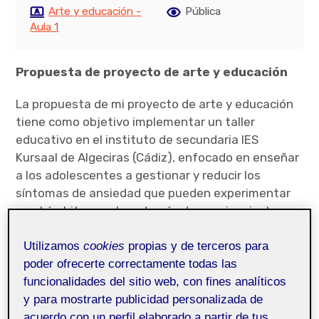
Arte y educación -
Pública
Aula 1
Propuesta de proyecto de arte y educación
La propuesta de mi proyecto de arte y educación
tiene como objetivo implementar un taller
educativo en el instituto de secundaria IES
Kursaal de Algeciras (Cádiz), enfocado en enseñar
a los adolescentes a gestionar y reducir los
síntomas de ansiedad que pueden experimentar
en el ámbito escolar además de concienciar la
problemática social que existe con hablar sobre la
Utilizamos
cookies
propias y de terceros para
salud mental. Según Pilar Díez del Corral, “la
poder ofrecerte correctamente todas las
educación artística contribuye a la expresión de la
funcionalidades del sitio web, con fines analíticos
persona” y puede ser una herramienta clave para
y para mostrarte publicidad personalizada de
abordar estas cuestiones (Díez del Corral, 2022,
acuerdo con un perfil elaborado a partir de tus
cap. 9).