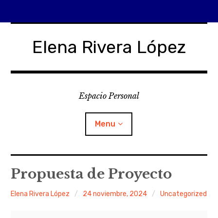
Skip
to
Elena Rivera López
content
Espacio Personal
Menu
¿Quién soy?
Propuesta de Proyecto
¿Qué es Folio?
Elena Rivera López
24 noviembre, 2024
Uncategorized