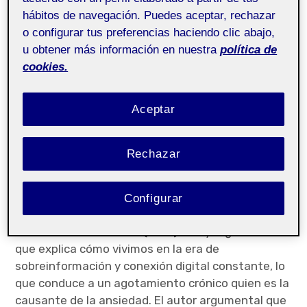
hábitos de navegación. Puedes aceptar, rechazar
Esta propuesta se fundamenta en el desarrollo de
o configurar tus preferencias haciendo clic abajo,
la inteligencia intrapersonal, una de las siete
u obtener más información en nuestra
política de
inteligencias múltiples definidas por Howard
cookies.
Gardner. El autor afirma que cada persona
diferente tipos de inteligencia, la intrapersonal
Aceptar
permite una mejor gestión de las emociones y la
autoreflexión (Gardner, 2011). En este taller se
pretende gestionar la ansiedad mediante medios
Rechazar
no verbales, permitiendo una comunicación
profunda con este sentimiento.
Configurar
La idea de este proyecto nace del libro
La
sociedad del cansancio
(2017) de Byung-Chul Han,
que explica cómo vivimos en la era de
sobreinformación y conexión digital constante, lo
que conduce a un agotamiento crónico quien es la
causante de la ansiedad. El autor argumental que