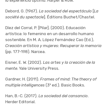
la experiencia óptima
. Harper & Row.
Debord, G. (1967).
La sociedad del espectáculo
[
La
société du spectacle
]. Éditions Buchet/Chastel.
Díez del Corral, P. [Pilar]. (2000). Educación
artística: lo femenino en un desarrollo humano
sostenible. En M. A. López Fernández Cao (Ed.),
Creación artística y mujeres: Recuperar la memoria
(pp. 177-198). Narcea.
Eisner, E. W. (2002).
Las artes y la creación de la
mente
. Yale University Press.
Gardner, H. (2011).
Frames of mind: The theory of
multiple intelligences
(3ª ed.). Basic Books.
Han, B.-C. (2017).
La sociedad del cansancio
.
Herder Editorial.