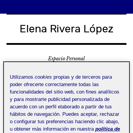
Skip
to
Elena Rivera López
content
Espacio Personal
Menu
Utilizamos
cookies
propias y de terceros para
poder ofrecerte correctamente todas las
funcionalidades del sitio web, con fines analíticos
y para mostrarte publicidad personalizada de
¿Quién soy?
acuerdo con un perfil elaborado a partir de tus
hábitos de navegación. Puedes aceptar, rechazar
¿Qué es Folio?
ActiFolio:
241 Taller de videocreación - Aula 2
o configurar tus preferencias haciendo clic abajo,
241_20_311_02
u obtener más información en nuestra
política de