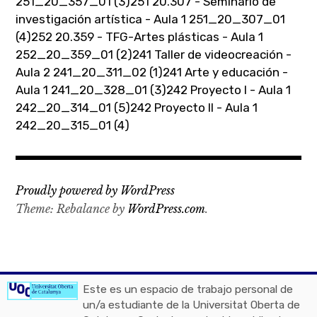
251_20_357_01 (3)
251 20.307 - Seminario de
investigación artística - Aula 1 251_20_307_01
(4)
252 20.359 - TFG-Artes plásticas - Aula 1
252_20_359_01 (2)
241 Taller de videocreación -
Aula 2 241_20_311_02 (1)
241 Arte y educación -
Aula 1 241_20_328_01 (3)
242 Proyecto I - Aula 1
242_20_314_01 (5)
242 Proyecto II - Aula 1
242_20_315_01 (4)
Proudly powered by WordPress
Theme: Rebalance by
WordPress.com
.
Este es un espacio de trabajo personal de
un/a estudiante de la Universitat Oberta de